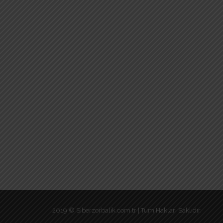
2019 © Siberzorbalik.com.tr | Tüm Hakları Saklıdır.