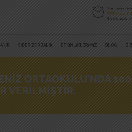
Sorularınız içi
Pzt - Cum 
Bize Ulaşabilir
ŞVUR
SIBER ZORBALIK
ETKINLIKLERIMIZ
BLOG
Bİ
ENIZ ORTAOKULU’NDA 100 
 VERILMIŞTIR.