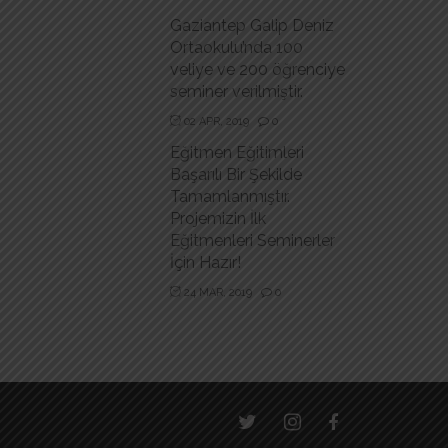
Gaziantep Galip Deniz
Ortaokulu’nda 100
veliye ve 200 öğrenciye
seminer verilmiştir.
02 APR, 2019
0
Eğitmen Eğitimleri
Başarılı Bir Şekilde
Tamamlanmıştır.
Projemizin İlk
Eğitmenleri Seminerler
İçin Hazır!
24 MAR, 2019
0