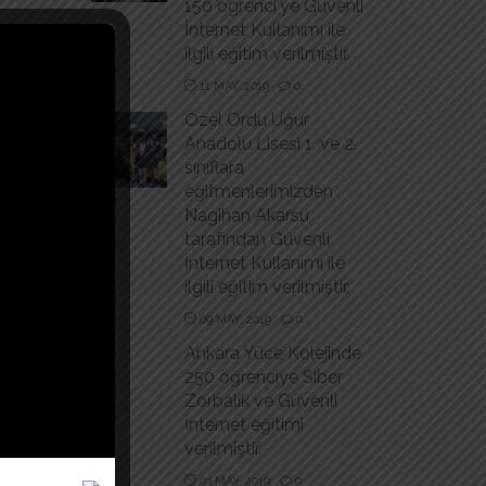
150 ogrenci'ye Güvenli
İnternet Kullanımı ile
ilgili eğitim verilmiştir.
11 MAY, 2019
0
Özel Ordu Uğur
Anadolu Lisesi 1. ve 2.
sınıflara
eğitmenlerimizden
otary
Nagihan Akarsu
tarafından Güvenli
İnternet Kullanımı ile
ilgili eğitim verilmiştir.
09 MAY, 2019
0
Ankara Yüce Kolejinde
250 öğrenciye Siber
Zorbalık ve Güvenli
İnternet eğitimi
verilmiştir.
03 MAY, 2019
0