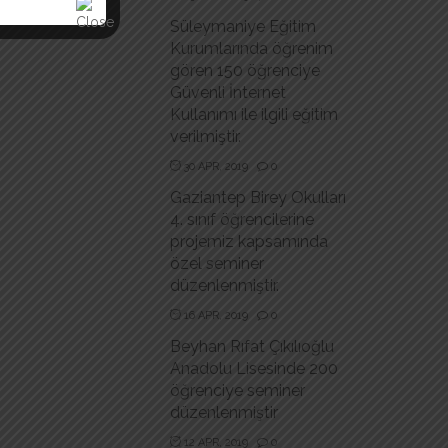
Süleymaniye Eğitim
Kurumlarında öğrenim
gören 150 öğrenciye
Güvenli İnternet
Kullanımı ile ilgili eğitim
verilmiştir.
30 APR, 2019
0
Gaziantep Birey Okulları
4. sınıf öğrencilerine
projemiz kapsamında
özel seminer
düzenlenmiştir.
16 APR, 2019
0
Beyhan Rıfat Çıkılıoğlu
Anadolu Lisesinde 200
öğrenciye seminer
düzenlenmiştir
12 APR, 2019
0