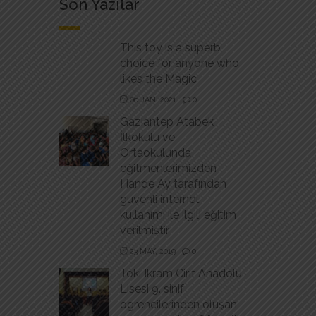
Son Yazılar
This toy is a superb
choice for anyone who
likes the Magic
06 JAN, 2021
0
Gaziantep Atabek
İlkokulu ve
Ortaokulunda
eğitmenlerimizden
Hande Ay tarafından
güvenli internet
kullanımı ile ilgili eğitim
verilmiştir
23 MAY, 2019
0
Toki Ikram Cirit Anadolu
Lisesi 9. sinif
ogrencilerinden oluşan