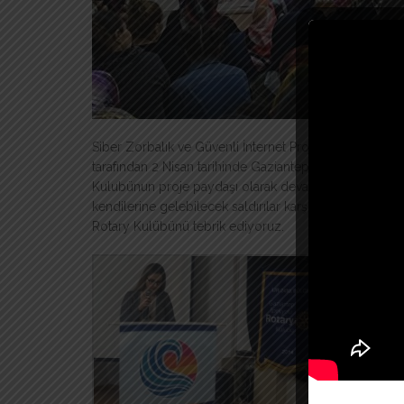
Siber Zorbalık ve Güvenli İnternet Projesi kapsamın
tarafından 2 Nisan tarihinde Gaziantep Galip Deniz Or
Kulubünun proje paydaşı olarak devam edeceği semin
kendilerine gelebilecek saldırılar karşısında önceden
Rotary Kulübünü tebrik ediyoruz.