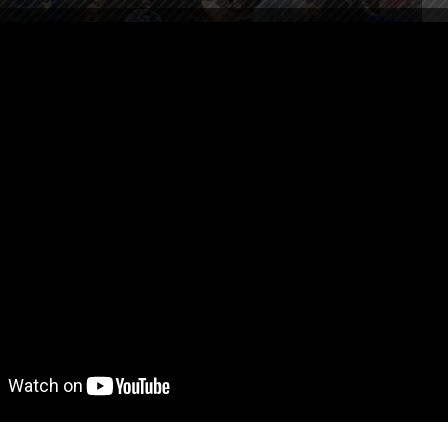
da “Gaziantep İpekyolu Rotary Kulübü” ve eğitmenlerimizden Hande Ay
taokulu’nda 100 veliye ve 200 öğrenciye seminer vermiştir. İpekyolu R
erlerde öğrencilerin sosyal medyanın zararlarından korunmaları ve
 bilinçlenmeleri için çalışmaya devam edilecektir. Gaziantep İpekyolu