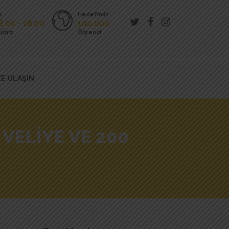
n
Hedefimiz
8.00 - 18.00
100.000
siniz
Öğrenci
ZE ULAŞIN
VELIYE VE 200